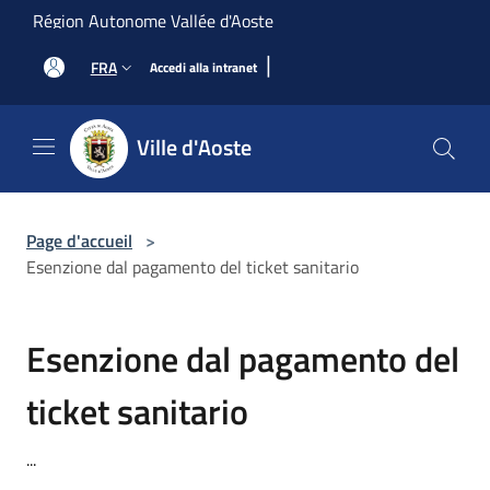
Salta al contenuto principale
Région Autonome Vallée d'Aoste
|
FRA
Accedi alla intranet
Ville d'Aoste
Page d'accueil
>
Esenzione dal pagamento del ticket sanitario
Esenzione dal pagamento del
ticket sanitario
...