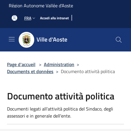
Salta al contenuto principale
Région Autonome Vallée d'Aoste
|
FRA
Accedi alla intranet
Ville d'Aoste
Page d'accueil
>
Administration
>
Documents et données
>
Documento attività politica
Documento attività politica
Documenti legati all'attività politica del Sindaco, degli
assessori e in generale dell'ente.