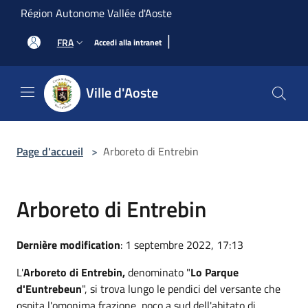
Salta al contenuto principale
Région Autonome Vallée d'Aoste
|
FRA
Accedi alla intranet
Ville d'Aoste
Page d'accueil
>
Arboreto di Entrebin
Arboreto di Entrebin
Dernière modification
: 1 septembre 2022, 17:13
L'
Arboreto di Entrebin,
denominato "
Lo Parque
d'Euntrebeun
", si trova lungo le pendici del versante che
ospita l'omonima frazione, poco a sud dell'abitato di