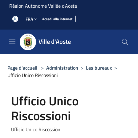
Salta al contenuto principale
Région Autonome Vallée d'Aoste
|
FRA
Accedi alla intranet
Ville d'Aoste
Page d'accueil
>
Administration
>
Les bureaux
>
Ufficio Unico Riscossioni
Ufficio Unico
Riscossioni
Ufficio Unico Riscossioni