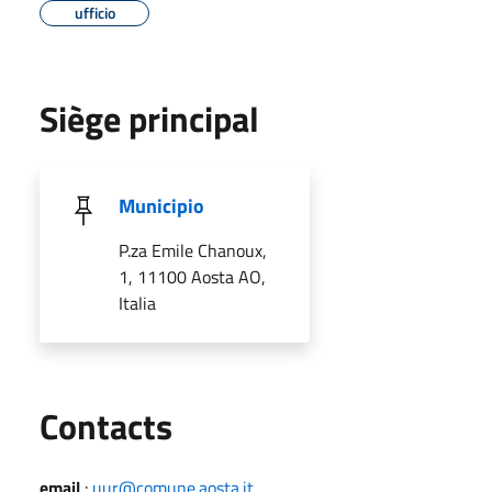
ufficio
Siège principal
Municipio
P.za Emile Chanoux,
1, 11100 Aosta AO,
Italia
Utili
Contacts
email
:
uur@comune.aosta.it