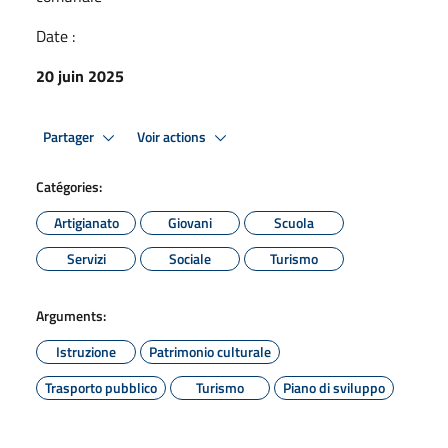
Date :
20 juin 2025
Partager
Voir actions
Catégories:
Artigianato
Giovani
Scuola
Servizi
Sociale
Turismo
Arguments:
Istruzione
Patrimonio culturale
Trasporto pubblico
Turismo
Piano di sviluppo