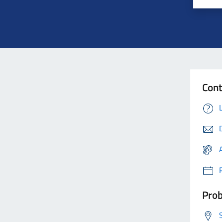
Con
Prob