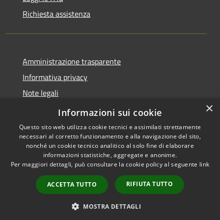
Richiesta assistenza
Amministrazione trasparente
Informativa privacy
Note legali
×
Dichiarazione di accessibilità
Informazioni sui cookie
Questo sito web utilizza cookie tecnici e assimilati strettamente
necessari al corretto funzionamento e alla navigazione del sito,
nonché un cookie tecnico analitico al solo fine di elaborare
informazioni statistiche, aggregate e anonime.
RSS
Copyright © 2026 • Ville de •
Per maggiori dettagli, può consultare la cookie policy al seguente
link
Accessibilité
Municipium
Powered by
•
Confidentialité
Accès rédaction
RIFIUTA TUTTO
ACCETTA TUTTO
Gestion des cookies
Plan du site
MOSTRA DETTAGLI