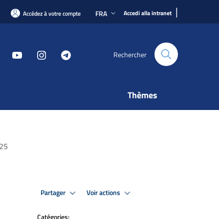
|
FRA
Accedi alla intranet
Accédez à votre compte
Rechercher
Thèmes
025
Partager
Voir actions
Catégories: