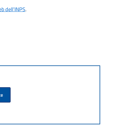
eb dell’INPS
.
te