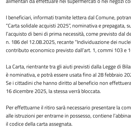
alimentari da effettuare nei supermercati o nei negozi c
I beneficiari, informati tramite lettera dal Comune, potrann
“Carta solidale acquisti 2025”, nominativa e prepagata, su
l’acquisto di beni di prima necessità, come previsto dal de
n. 186 del 12.08.2025, recante “Individuazione dei nuclei f
contributo economico previsto dall’art. 1, commi 103 e 
La Carta, rientrante tra gli aiuti previsti dalla Legge di Bi
è nominativa, e potrà essere usata fino al 28 febbraio 20
Se i cittadini che hanno diritto al beneficio non effettue
16 dicembre 2025, la stessa verrà bloccata.
Per effettuarne il ritiro sarà necessario presentare la c
alle istruzioni per entrarne in possesso, contiene l’abbin
il codice della carta assegnata.