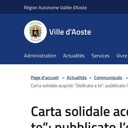
Salta al contenuto principale
Région Autonome Vallée d'Aoste
Ville d'Aoste
Administration
Actualités
Services
Vivre 
Page d'accueil
>
Actualités
>
Communiqués
Carta solidale acquisti “Dedicata a te”: pubblicato
Carta solidale ac
te”: pubblicato l