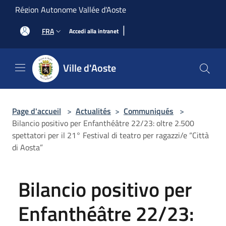
Salta al contenuto principale
Région Autonome Vallée d'Aoste
|
FRA
Accedi alla intranet
Ville d'Aoste
Page d'accueil
>
Actualités
>
Communiqués
>
Bilancio positivo per Enfanthéâtre 22/23: oltre 2.500
spettatori per il 21° Festival di teatro per ragazzi/e “Città
di Aosta”
Bilancio positivo per
Enfanthéâtre 22/23: