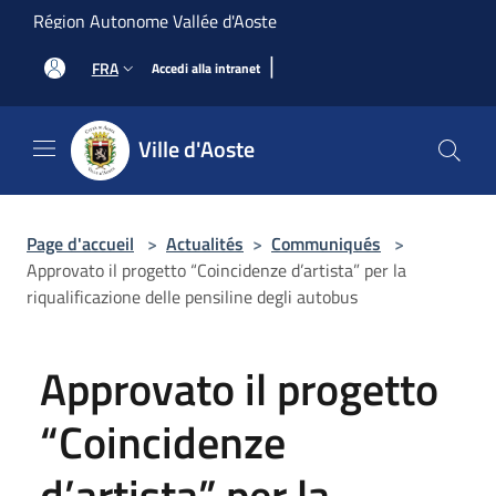
Salta al contenuto principale
Région Autonome Vallée d'Aoste
|
FRA
Accedi alla intranet
Ville d'Aoste
Page d'accueil
>
Actualités
>
Communiqués
>
Approvato il progetto “Coincidenze d’artista” per la
riqualificazione delle pensiline degli autobus
Approvato il progetto
“Coincidenze
d’artista” per la