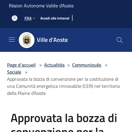
Salta al contenuto principale
Région Autonome Vallée d'Aoste
|
FRA
Accedi alla intranet
Ville d'Aoste
Page d'accueil
>
Actualités
>
Communiqués
>
Sociale
>
Approvata la bozza di convenzione per la costituzione di
una Comunità energetica rinnovabile (CER) nel territorio
della Plaine d’Aoste
Approvata la bozza di
convenzione per la