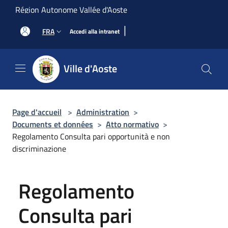
Salta al contenuto principale
Région Autonome Vallée d'Aoste
|
FRA
Accedi alla intranet
Ville d'Aoste
Page d'accueil
>
Administration
>
Documents et données
>
Atto normativo
>
Regolamento Consulta pari opportunità e non
discriminazione
Regolamento
Consulta pari